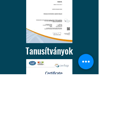
Tanusítványok
A munkavégzéshez szükséges