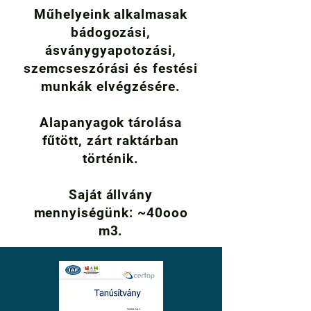
Műhelyeink alkalmasak
bádogozási,
ásványgyapotozási,
szemcseszórási és festési
munkák elvégzésére.
Alapanyagok tárolása
fűtött, zárt raktárban
történik.
Saját állvány
mennyiségünk: ~40ooo
m3.